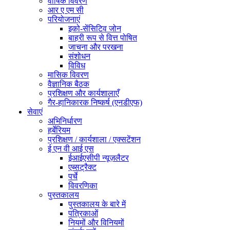
वार्षिक विवरण
आर ए एम सी
परियोजनाएं
इको-सेंसिटिव जोन
बाहरी रूप से वित्त पोषित
जाचना और परखना
संशोधन
विविध
मासिक विवरण
वैज्ञानिक बैठक
प्रशिक्षण और कार्यशालाएँ
गैर-हानिकारक निष्कर्ष (एनडीएफ)
सेवाएं
अभिनिर्धारण
हर्बेरियम
प्रशिक्षण / कार्यशाला / एक्सटेंशन
ई एन वी आई एस
ईआईएसीपी न्यूज़लैटर
एब्सट्रैक्ट
पर्चे
विवरणिका
पुस्तकालय
पुस्तकालय के बारे में
पत्रिकाओं
नियमों और विनियमों