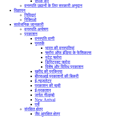
संपर्क करें
वनस्पति उद्यानों के लिए सरकारी अनुदान
विज्ञापन
निविदाएं
रिक्तिओ
सार्वजनिक जानकारी
वनस्पति अन्वेषण
प्रकाशन
वनस्पति वाणी
पुस्तकें
भारत की वनस्पतियां
फ्लॉरा ऑफ इंडिया के फेशिकल्स
स्टेट फ्लोरा
डिस्ट्रिक्ट फ्लोरा
विशेष और विविध प्रकाशन
खरीद की प्रक्रिया
बीएसआई प्रकाशनों की बिक्री
ई-न्यूज़लेटर
प्रकाशन की सूची
ई-प्रकाशन
जर्नल नीलूम्बो
New Arrival
पर्चे
संरक्षित क्षेत्र
जैव आरक्षित क्षेत्र