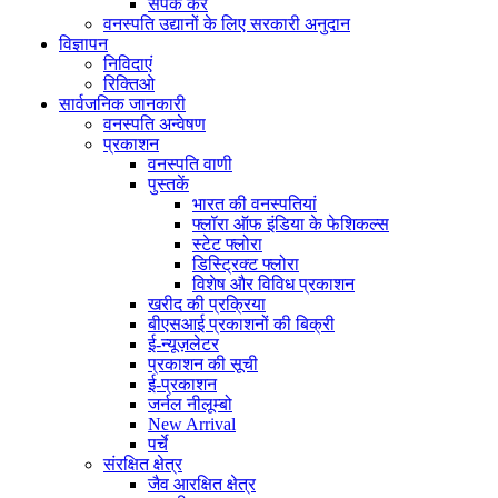
संपर्क करें
वनस्पति उद्यानों के लिए सरकारी अनुदान
विज्ञापन
निविदाएं
रिक्तिओ
सार्वजनिक जानकारी
वनस्पति अन्वेषण
प्रकाशन
वनस्पति वाणी
पुस्तकें
भारत की वनस्पतियां
फ्लॉरा ऑफ इंडिया के फेशिकल्स
स्टेट फ्लोरा
डिस्ट्रिक्ट फ्लोरा
विशेष और विविध प्रकाशन
खरीद की प्रक्रिया
बीएसआई प्रकाशनों की बिक्री
ई-न्यूज़लेटर
प्रकाशन की सूची
ई-प्रकाशन
जर्नल नीलूम्बो
New Arrival
पर्चे
संरक्षित क्षेत्र
जैव आरक्षित क्षेत्र