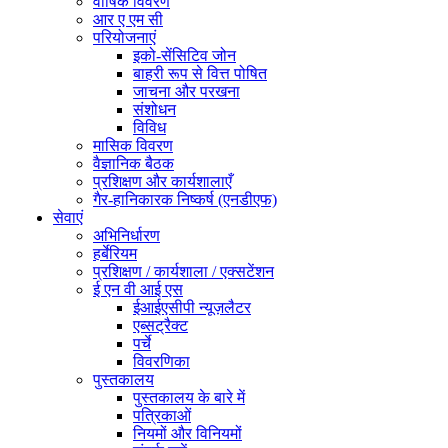
वार्षिक विवरण
आर ए एम सी
परियोजनाएं
इको-सेंसिटिव जोन
बाहरी रूप से वित्त पोषित
जाचना और परखना
संशोधन
विविध
मासिक विवरण
वैज्ञानिक बैठक
प्रशिक्षण और कार्यशालाएँ
गैर-हानिकारक निष्कर्ष (एनडीएफ)
सेवाएं
अभिनिर्धारण
हर्बेरियम
प्रशिक्षण / कार्यशाला / एक्सटेंशन
ई एन वी आई एस
ईआईएसीपी न्यूज़लैटर
एब्सट्रैक्ट
पर्चे
विवरणिका
पुस्तकालय
पुस्तकालय के बारे में
पत्रिकाओं
नियमों और विनियमों