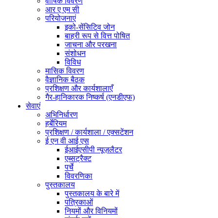
वार्षिक विवरण
आर ए एम सी
परियोजनाएं
इको-सेंसिटिव जोन
बाहरी रूप से वित्त पोषित
जाचना और परखना
संशोधन
विविध
मासिक विवरण
वैज्ञानिक बैठक
प्रशिक्षण और कार्यशालाएँ
गैर-हानिकारक निष्कर्ष (एनडीएफ)
सेवाएं
अभिनिर्धारण
हर्बेरियम
प्रशिक्षण / कार्यशाला / एक्सटेंशन
ई एन वी आई एस
ईआईएसीपी न्यूज़लैटर
एब्सट्रैक्ट
पर्चे
विवरणिका
पुस्तकालय
पुस्तकालय के बारे में
पत्रिकाओं
नियमों और विनियमों