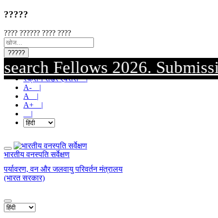
?????
???? ?????? ???? ????
?????
h Fellows 2026. Submission of c
मुख्य सामग्री पर जाएं |
स्क्रीन रीडर एक्सेस |
A- |
A |
A+ |
|
भारतीय वनस्पति सर्वेक्षण
पर्यावरण, वन और जलवायु परिवर्तन मंत्रालय
(भारत सरकार)