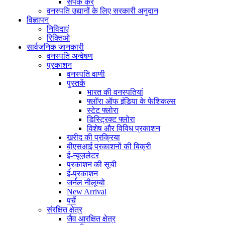
संपर्क करें
वनस्पति उद्यानों के लिए सरकारी अनुदान
विज्ञापन
निविदाएं
रिक्तिओ
सार्वजनिक जानकारी
वनस्पति अन्वेषण
प्रकाशन
वनस्पति वाणी
पुस्तकें
भारत की वनस्पतियां
फ्लॉरा ऑफ इंडिया के फेशिकल्स
स्टेट फ्लोरा
डिस्ट्रिक्ट फ्लोरा
विशेष और विविध प्रकाशन
खरीद की प्रक्रिया
बीएसआई प्रकाशनों की बिक्री
ई-न्यूज़लेटर
प्रकाशन की सूची
ई-प्रकाशन
जर्नल नीलूम्बो
New Arrival
पर्चे
संरक्षित क्षेत्र
जैव आरक्षित क्षेत्र