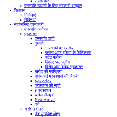
संपर्क करें
वनस्पति उद्यानों के लिए सरकारी अनुदान
विज्ञापन
निविदाएं
रिक्तिओ
सार्वजनिक जानकारी
वनस्पति अन्वेषण
प्रकाशन
वनस्पति वाणी
पुस्तकें
भारत की वनस्पतियां
फ्लॉरा ऑफ इंडिया के फेशिकल्स
स्टेट फ्लोरा
डिस्ट्रिक्ट फ्लोरा
विशेष और विविध प्रकाशन
खरीद की प्रक्रिया
बीएसआई प्रकाशनों की बिक्री
ई-न्यूज़लेटर
प्रकाशन की सूची
ई-प्रकाशन
जर्नल नीलूम्बो
New Arrival
पर्चे
संरक्षित क्षेत्र
जैव आरक्षित क्षेत्र