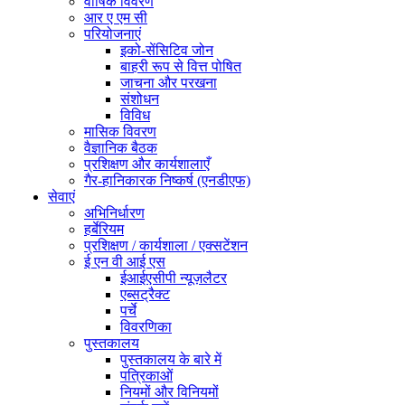
वार्षिक विवरण
आर ए एम सी
परियोजनाएं
इको-सेंसिटिव जोन
बाहरी रूप से वित्त पोषित
जाचना और परखना
संशोधन
विविध
मासिक विवरण
वैज्ञानिक बैठक
प्रशिक्षण और कार्यशालाएँ
गैर-हानिकारक निष्कर्ष (एनडीएफ)
सेवाएं
अभिनिर्धारण
हर्बेरियम
प्रशिक्षण / कार्यशाला / एक्सटेंशन
ई एन वी आई एस
ईआईएसीपी न्यूज़लैटर
एब्सट्रैक्ट
पर्चे
विवरणिका
पुस्तकालय
पुस्तकालय के बारे में
पत्रिकाओं
नियमों और विनियमों