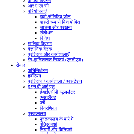
वार्षिक विवरण
आर ए एम सी
परियोजनाएं
इको-सेंसिटिव जोन
बाहरी रूप से वित्त पोषित
जाचना और परखना
संशोधन
विविध
मासिक विवरण
वैज्ञानिक बैठक
प्रशिक्षण और कार्यशालाएँ
गैर-हानिकारक निष्कर्ष (एनडीएफ)
सेवाएं
अभिनिर्धारण
हर्बेरियम
प्रशिक्षण / कार्यशाला / एक्सटेंशन
ई एन वी आई एस
ईआईएसीपी न्यूज़लैटर
एब्सट्रैक्ट
पर्चे
विवरणिका
पुस्तकालय
पुस्तकालय के बारे में
पत्रिकाओं
नियमों और विनियमों