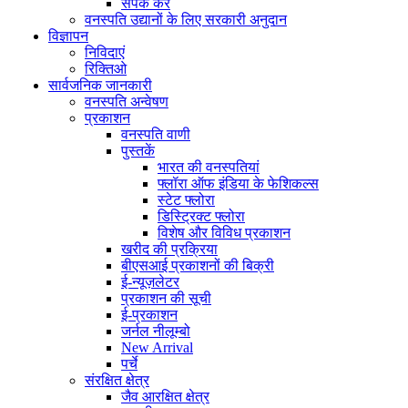
संपर्क करें
वनस्पति उद्यानों के लिए सरकारी अनुदान
विज्ञापन
निविदाएं
रिक्तिओ
सार्वजनिक जानकारी
वनस्पति अन्वेषण
प्रकाशन
वनस्पति वाणी
पुस्तकें
भारत की वनस्पतियां
फ्लॉरा ऑफ इंडिया के फेशिकल्स
स्टेट फ्लोरा
डिस्ट्रिक्ट फ्लोरा
विशेष और विविध प्रकाशन
खरीद की प्रक्रिया
बीएसआई प्रकाशनों की बिक्री
ई-न्यूज़लेटर
प्रकाशन की सूची
ई-प्रकाशन
जर्नल नीलूम्बो
New Arrival
पर्चे
संरक्षित क्षेत्र
जैव आरक्षित क्षेत्र