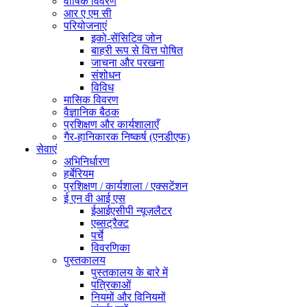
वार्षिक विवरण
आर ए एम सी
परियोजनाएं
इको-सेंसिटिव जोन
बाहरी रूप से वित्त पोषित
जाचना और परखना
संशोधन
विविध
मासिक विवरण
वैज्ञानिक बैठक
प्रशिक्षण और कार्यशालाएँ
गैर-हानिकारक निष्कर्ष (एनडीएफ)
सेवाएं
अभिनिर्धारण
हर्बेरियम
प्रशिक्षण / कार्यशाला / एक्सटेंशन
ई एन वी आई एस
ईआईएसीपी न्यूज़लैटर
एब्सट्रैक्ट
पर्चे
विवरणिका
पुस्तकालय
पुस्तकालय के बारे में
पत्रिकाओं
नियमों और विनियमों