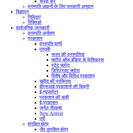
संपर्क करें
वनस्पति उद्यानों के लिए सरकारी अनुदान
विज्ञापन
निविदाएं
रिक्तिओ
सार्वजनिक जानकारी
वनस्पति अन्वेषण
प्रकाशन
वनस्पति वाणी
पुस्तकें
भारत की वनस्पतियां
फ्लॉरा ऑफ इंडिया के फेशिकल्स
स्टेट फ्लोरा
डिस्ट्रिक्ट फ्लोरा
विशेष और विविध प्रकाशन
खरीद की प्रक्रिया
बीएसआई प्रकाशनों की बिक्री
ई-न्यूज़लेटर
प्रकाशन की सूची
ई-प्रकाशन
जर्नल नीलूम्बो
New Arrival
पर्चे
संरक्षित क्षेत्र
जैव आरक्षित क्षेत्र