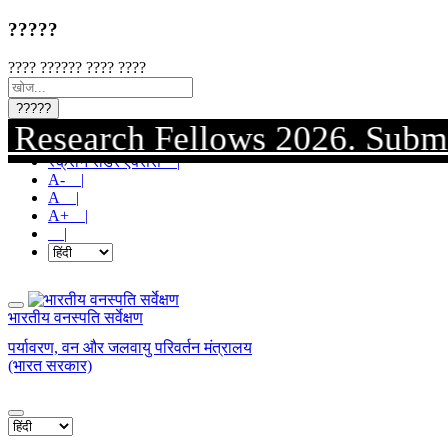
?????
???? ?????? ???? ????
?????
arch Fellows 2026. Submission o
मुख्य सामग्री पर जाएं |
स्क्रीन रीडर एक्सेस |
A- |
A |
A+ |
|
भारतीय वनस्पति सर्वेक्षण
पर्यावरण, वन और जलवायु परिवर्तन मंत्रालय
(भारत सरकार)