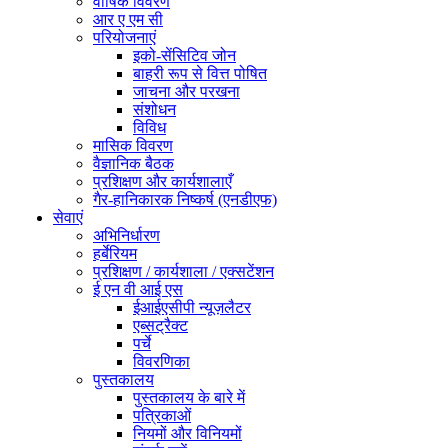
वार्षिक विवरण
आर ए एम सी
परियोजनाएं
इको-सेंसिटिव जोन
बाहरी रूप से वित्त पोषित
जाचना और परखना
संशोधन
विविध
मासिक विवरण
वैज्ञानिक बैठक
प्रशिक्षण और कार्यशालाएँ
गैर-हानिकारक निष्कर्ष (एनडीएफ)
सेवाएं
अभिनिर्धारण
हर्बेरियम
प्रशिक्षण / कार्यशाला / एक्सटेंशन
ई एन वी आई एस
ईआईएसीपी न्यूज़लैटर
एब्सट्रैक्ट
पर्चे
विवरणिका
पुस्तकालय
पुस्तकालय के बारे में
पत्रिकाओं
नियमों और विनियमों