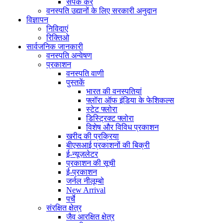
संपर्क करें
वनस्पति उद्यानों के लिए सरकारी अनुदान
विज्ञापन
निविदाएं
रिक्तिओ
सार्वजनिक जानकारी
वनस्पति अन्वेषण
प्रकाशन
वनस्पति वाणी
पुस्तकें
भारत की वनस्पतियां
फ्लॉरा ऑफ इंडिया के फेशिकल्स
स्टेट फ्लोरा
डिस्ट्रिक्ट फ्लोरा
विशेष और विविध प्रकाशन
खरीद की प्रक्रिया
बीएसआई प्रकाशनों की बिक्री
ई-न्यूज़लेटर
प्रकाशन की सूची
ई-प्रकाशन
जर्नल नीलूम्बो
New Arrival
पर्चे
संरक्षित क्षेत्र
जैव आरक्षित क्षेत्र