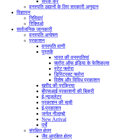
संपर्क करें
वनस्पति उद्यानों के लिए सरकारी अनुदान
विज्ञापन
निविदाएं
रिक्तिओ
सार्वजनिक जानकारी
वनस्पति अन्वेषण
प्रकाशन
वनस्पति वाणी
पुस्तकें
भारत की वनस्पतियां
फ्लॉरा ऑफ इंडिया के फेशिकल्स
स्टेट फ्लोरा
डिस्ट्रिक्ट फ्लोरा
विशेष और विविध प्रकाशन
खरीद की प्रक्रिया
बीएसआई प्रकाशनों की बिक्री
ई-न्यूज़लेटर
प्रकाशन की सूची
ई-प्रकाशन
जर्नल नीलूम्बो
New Arrival
पर्चे
संरक्षित क्षेत्र
जैव आरक्षित क्षेत्र