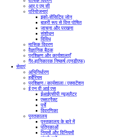
वार्षिक विवरण
आर ए एम सी
परियोजनाएं
इको-सेंसिटिव जोन
बाहरी रूप से वित्त पोषित
जाचना और परखना
संशोधन
विविध
मासिक विवरण
वैज्ञानिक बैठक
प्रशिक्षण और कार्यशालाएँ
गैर-हानिकारक निष्कर्ष (एनडीएफ)
सेवाएं
अभिनिर्धारण
हर्बेरियम
प्रशिक्षण / कार्यशाला / एक्सटेंशन
ई एन वी आई एस
ईआईएसीपी न्यूज़लैटर
एब्सट्रैक्ट
पर्चे
विवरणिका
पुस्तकालय
पुस्तकालय के बारे में
पत्रिकाओं
नियमों और विनियमों