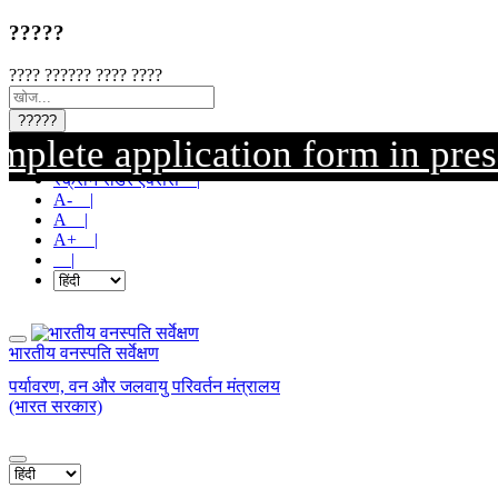
?????
???? ?????? ???? ????
?????
application form in prescribed 
मुख्य सामग्री पर जाएं |
स्क्रीन रीडर एक्सेस |
A- |
A |
A+ |
|
भारतीय वनस्पति सर्वेक्षण
पर्यावरण, वन और जलवायु परिवर्तन मंत्रालय
(भारत सरकार)