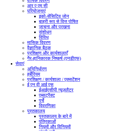
वार्षिक विवरण
आर ए एम सी
परियोजनाएं
इको-सेंसिटिव जोन
बाहरी रूप से वित्त पोषित
जाचना और परखना
संशोधन
विविध
मासिक विवरण
वैज्ञानिक बैठक
प्रशिक्षण और कार्यशालाएँ
गैर-हानिकारक निष्कर्ष (एनडीएफ)
सेवाएं
अभिनिर्धारण
हर्बेरियम
प्रशिक्षण / कार्यशाला / एक्सटेंशन
ई एन वी आई एस
ईआईएसीपी न्यूज़लैटर
एब्सट्रैक्ट
पर्चे
विवरणिका
पुस्तकालय
पुस्तकालय के बारे में
पत्रिकाओं
नियमों और विनियमों