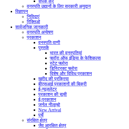
संपर्क करें
वनस्पति उद्यानों के लिए सरकारी अनुदान
विज्ञापन
निविदाएं
रिक्तिओ
सार्वजनिक जानकारी
वनस्पति अन्वेषण
प्रकाशन
वनस्पति वाणी
पुस्तकें
भारत की वनस्पतियां
फ्लॉरा ऑफ इंडिया के फेशिकल्स
स्टेट फ्लोरा
डिस्ट्रिक्ट फ्लोरा
विशेष और विविध प्रकाशन
खरीद की प्रक्रिया
बीएसआई प्रकाशनों की बिक्री
ई-न्यूज़लेटर
प्रकाशन की सूची
ई-प्रकाशन
जर्नल नीलूम्बो
New Arrival
पर्चे
संरक्षित क्षेत्र
जैव आरक्षित क्षेत्र