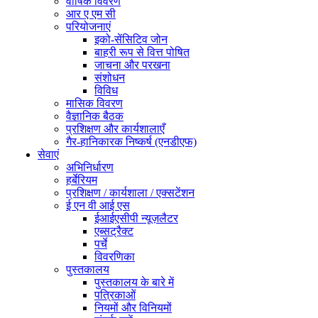
वार्षिक विवरण
आर ए एम सी
परियोजनाएं
इको-सेंसिटिव जोन
बाहरी रूप से वित्त पोषित
जाचना और परखना
संशोधन
विविध
मासिक विवरण
वैज्ञानिक बैठक
प्रशिक्षण और कार्यशालाएँ
गैर-हानिकारक निष्कर्ष (एनडीएफ)
सेवाएं
अभिनिर्धारण
हर्बेरियम
प्रशिक्षण / कार्यशाला / एक्सटेंशन
ई एन वी आई एस
ईआईएसीपी न्यूज़लैटर
एब्सट्रैक्ट
पर्चे
विवरणिका
पुस्तकालय
पुस्तकालय के बारे में
पत्रिकाओं
नियमों और विनियमों