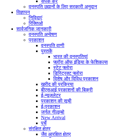
संपर्क करें
वनस्पति उद्यानों के लिए सरकारी अनुदान
विज्ञापन
निविदाएं
रिक्तिओ
सार्वजनिक जानकारी
वनस्पति अन्वेषण
प्रकाशन
वनस्पति वाणी
पुस्तकें
भारत की वनस्पतियां
फ्लॉरा ऑफ इंडिया के फेशिकल्स
स्टेट फ्लोरा
डिस्ट्रिक्ट फ्लोरा
विशेष और विविध प्रकाशन
खरीद की प्रक्रिया
बीएसआई प्रकाशनों की बिक्री
ई-न्यूज़लेटर
प्रकाशन की सूची
ई-प्रकाशन
जर्नल नीलूम्बो
New Arrival
पर्चे
संरक्षित क्षेत्र
जैव आरक्षित क्षेत्र