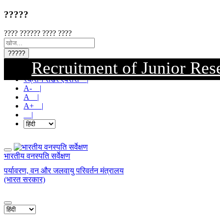
?????
???? ?????? ???? ????
?????
Recruitment of Junior Resea
मुख्य सामग्री पर जाएं |
स्क्रीन रीडर एक्सेस |
A- |
A |
A+ |
|
भारतीय वनस्पति सर्वेक्षण
पर्यावरण, वन और जलवायु परिवर्तन मंत्रालय
(भारत सरकार)