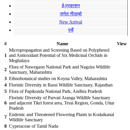
ई-प्रकाशन
जर्नल नीलूम्बो
New Arrival
पर्चे
#
Name
View
Micropropagation and Screening Based on Polyphenol
1
and Antioxidant Potential of Six Medicinal Orchids in
Meghalaya
Flora of Nawegaon National Park and Nagzira Wildlife
2
Sanctuary, Maharashtra
3
Ethnobotanical studies on Koyna Valley, Maharashtra
4
Floristic Diversity in Bassi Wildlife Sanctuary, Rajasthan
5
Flora of Papikonda National Park, Andhra Pradesh
Floristic Diversity of Parvati Aranga Wildlife Sanctuary
6
and adjacent Tikri forest area, Terai Region, Gonda, Uttar
Pradesh
Endemic and Threatened Flowering Plants in Kodaikanal
7
Wildlife Sanctuary
8
Cyperaceae of Tamil Nadu