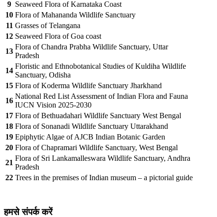
9
Seaweed Flora of Karnataka Coast
10
Flora of Mahananda Wildlife Sanctuary
11
Grasses of Telangana
12
Seaweed Flora of Goa coast
Flora of Chandra Prabha Wildlife Sanctuary, Uttar
13
Pradesh
Floristic and Ethnobotanical Studies of Kuldiha Wildlife
14
Sanctuary, Odisha
15
Flora of Koderma Wildlife Sanctuary Jharkhand
National Red List Assessment of Indian Flora and Fauna
16
IUCN Vision 2025-2030
17
Flora of Bethuadahari Wildlife Sanctuary West Bengal
18
Flora of Sonanadi Wildlife Sanctuary Uttarakhand
19
Epiphytic Algae of AJCB Indian Botanic Garden
20
Flora of Chapramari Wildlife Sanctuary, West Bengal
Flora of Sri Lankamalleswara Wildlife Sanctuary, Andhra
21
Pradesh
22
Trees in the premises of Indian museum – a pictorial guide
हमसे संपर्क करें