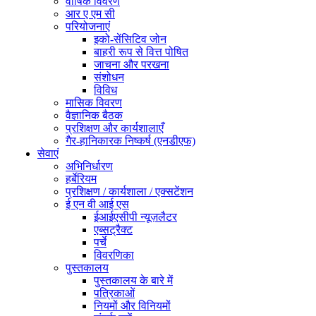
वार्षिक विवरण
आर ए एम सी
परियोजनाएं
इको-सेंसिटिव जोन
बाहरी रूप से वित्त पोषित
जाचना और परखना
संशोधन
विविध
मासिक विवरण
वैज्ञानिक बैठक
प्रशिक्षण और कार्यशालाएँ
गैर-हानिकारक निष्कर्ष (एनडीएफ)
सेवाएं
अभिनिर्धारण
हर्बेरियम
प्रशिक्षण / कार्यशाला / एक्सटेंशन
ई एन वी आई एस
ईआईएसीपी न्यूज़लैटर
एब्सट्रैक्ट
पर्चे
विवरणिका
पुस्तकालय
पुस्तकालय के बारे में
पत्रिकाओं
नियमों और विनियमों