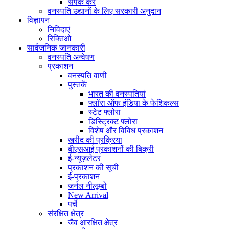
संपर्क करें
वनस्पति उद्यानों के लिए सरकारी अनुदान
विज्ञापन
निविदाएं
रिक्तिओ
सार्वजनिक जानकारी
वनस्पति अन्वेषण
प्रकाशन
वनस्पति वाणी
पुस्तकें
भारत की वनस्पतियां
फ्लॉरा ऑफ इंडिया के फेशिकल्स
स्टेट फ्लोरा
डिस्ट्रिक्ट फ्लोरा
विशेष और विविध प्रकाशन
खरीद की प्रक्रिया
बीएसआई प्रकाशनों की बिक्री
ई-न्यूज़लेटर
प्रकाशन की सूची
ई-प्रकाशन
जर्नल नीलूम्बो
New Arrival
पर्चे
संरक्षित क्षेत्र
जैव आरक्षित क्षेत्र