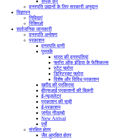
संपर्क करें
वनस्पति उद्यानों के लिए सरकारी अनुदान
विज्ञापन
निविदाएं
रिक्तिओ
सार्वजनिक जानकारी
वनस्पति अन्वेषण
प्रकाशन
वनस्पति वाणी
पुस्तकें
भारत की वनस्पतियां
फ्लॉरा ऑफ इंडिया के फेशिकल्स
स्टेट फ्लोरा
डिस्ट्रिक्ट फ्लोरा
विशेष और विविध प्रकाशन
खरीद की प्रक्रिया
बीएसआई प्रकाशनों की बिक्री
ई-न्यूज़लेटर
प्रकाशन की सूची
ई-प्रकाशन
जर्नल नीलूम्बो
New Arrival
पर्चे
संरक्षित क्षेत्र
जैव आरक्षित क्षेत्र