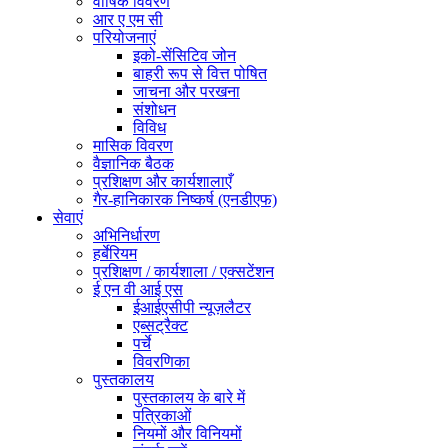
वार्षिक विवरण
आर ए एम सी
परियोजनाएं
इको-सेंसिटिव जोन
बाहरी रूप से वित्त पोषित
जाचना और परखना
संशोधन
विविध
मासिक विवरण
वैज्ञानिक बैठक
प्रशिक्षण और कार्यशालाएँ
गैर-हानिकारक निष्कर्ष (एनडीएफ)
सेवाएं
अभिनिर्धारण
हर्बेरियम
प्रशिक्षण / कार्यशाला / एक्सटेंशन
ई एन वी आई एस
ईआईएसीपी न्यूज़लैटर
एब्सट्रैक्ट
पर्चे
विवरणिका
पुस्तकालय
पुस्तकालय के बारे में
पत्रिकाओं
नियमों और विनियमों