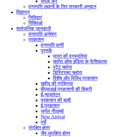
संपर्क करें
वनस्पति उद्यानों के लिए सरकारी अनुदान
विज्ञापन
निविदाएं
रिक्तिओ
सार्वजनिक जानकारी
वनस्पति अन्वेषण
प्रकाशन
वनस्पति वाणी
पुस्तकें
भारत की वनस्पतियां
फ्लॉरा ऑफ इंडिया के फेशिकल्स
स्टेट फ्लोरा
डिस्ट्रिक्ट फ्लोरा
विशेष और विविध प्रकाशन
खरीद की प्रक्रिया
बीएसआई प्रकाशनों की बिक्री
ई-न्यूज़लेटर
प्रकाशन की सूची
ई-प्रकाशन
जर्नल नीलूम्बो
New Arrival
पर्चे
संरक्षित क्षेत्र
जैव आरक्षित क्षेत्र