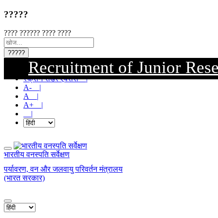
?????
???? ?????? ???? ????
?????
Recruitment of Junior Resea
मुख्य सामग्री पर जाएं |
स्क्रीन रीडर एक्सेस |
A- |
A |
A+ |
|
भारतीय वनस्पति सर्वेक्षण
पर्यावरण, वन और जलवायु परिवर्तन मंत्रालय
(भारत सरकार)