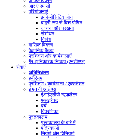
वार्षिक विवरण
आर ए एम सी
परियोजनाएं
इको-सेंसिटिव जोन
बाहरी रूप से वित्त पोषित
जाचना और परखना
संशोधन
विविध
मासिक विवरण
वैज्ञानिक बैठक
प्रशिक्षण और कार्यशालाएँ
गैर-हानिकारक निष्कर्ष (एनडीएफ)
सेवाएं
अभिनिर्धारण
हर्बेरियम
प्रशिक्षण / कार्यशाला / एक्सटेंशन
ई एन वी आई एस
ईआईएसीपी न्यूज़लैटर
एब्सट्रैक्ट
पर्चे
विवरणिका
पुस्तकालय
पुस्तकालय के बारे में
पत्रिकाओं
नियमों और विनियमों