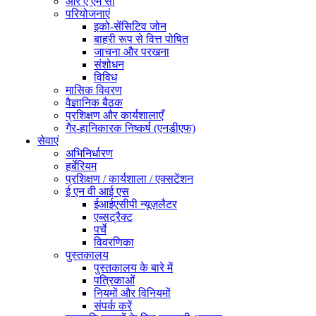
आर ए एम सी
परियोजनाएं
इको-सेंसिटिव जोन
बाहरी रूप से वित्त पोषित
जाचना और परखना
संशोधन
विविध
मासिक विवरण
वैज्ञानिक बैठक
प्रशिक्षण और कार्यशालाएँ
गैर-हानिकारक निष्कर्ष (एनडीएफ)
सेवाएं
अभिनिर्धारण
हर्बेरियम
प्रशिक्षण / कार्यशाला / एक्सटेंशन
ई एन वी आई एस
ईआईएसीपी न्यूज़लैटर
एब्सट्रैक्ट
पर्चे
विवरणिका
पुस्तकालय
पुस्तकालय के बारे में
पत्रिकाओं
नियमों और विनियमों
संपर्क करें