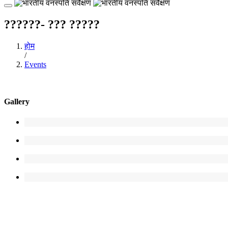
??????- ??? ?????
होम
/
Events
Gallery