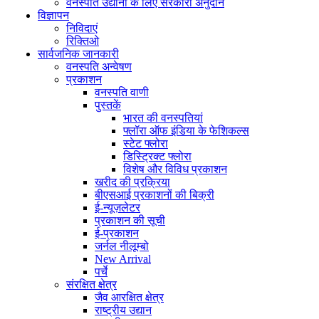
वनस्पति उद्यानों के लिए सरकारी अनुदान
विज्ञापन
निविदाएं
रिक्तिओ
सार्वजनिक जानकारी
वनस्पति अन्वेषण
प्रकाशन
वनस्पति वाणी
पुस्तकें
भारत की वनस्पतियां
फ्लॉरा ऑफ इंडिया के फेशिकल्स
स्टेट फ्लोरा
डिस्ट्रिक्ट फ्लोरा
विशेष और विविध प्रकाशन
खरीद की प्रक्रिया
बीएसआई प्रकाशनों की बिक्री
ई-न्यूज़लेटर
प्रकाशन की सूची
ई-प्रकाशन
जर्नल नीलूम्बो
New Arrival
पर्चे
संरक्षित क्षेत्र
जैव आरक्षित क्षेत्र
राष्ट्रीय उद्यान