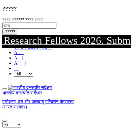
?????
???? ?????? ???? ????
?????
arch Fellows 2026. Submission o
मुख्य सामग्री पर जाएं |
स्क्रीन रीडर एक्सेस |
A- |
A |
A+ |
|
भारतीय वनस्पति सर्वेक्षण
पर्यावरण, वन और जलवायु परिवर्तन मंत्रालय
(भारत सरकार)