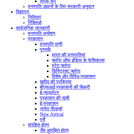
संपर्क करें
वनस्पति उद्यानों के लिए सरकारी अनुदान
विज्ञापन
निविदाएं
रिक्तिओ
सार्वजनिक जानकारी
वनस्पति अन्वेषण
प्रकाशन
वनस्पति वाणी
पुस्तकें
भारत की वनस्पतियां
फ्लॉरा ऑफ इंडिया के फेशिकल्स
स्टेट फ्लोरा
डिस्ट्रिक्ट फ्लोरा
विशेष और विविध प्रकाशन
खरीद की प्रक्रिया
बीएसआई प्रकाशनों की बिक्री
ई-न्यूज़लेटर
प्रकाशन की सूची
ई-प्रकाशन
जर्नल नीलूम्बो
New Arrival
पर्चे
संरक्षित क्षेत्र
जैव आरक्षित क्षेत्र