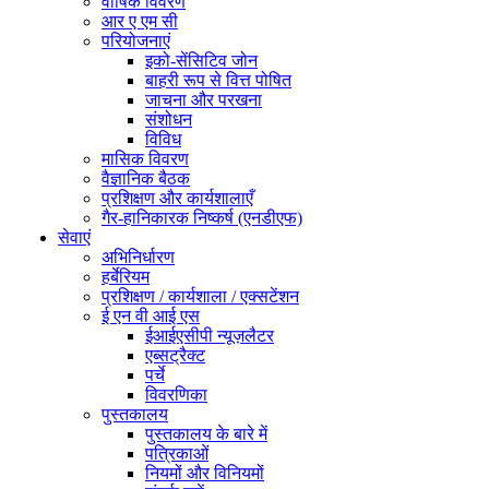
वार्षिक विवरण
आर ए एम सी
परियोजनाएं
इको-सेंसिटिव जोन
बाहरी रूप से वित्त पोषित
जाचना और परखना
संशोधन
विविध
मासिक विवरण
वैज्ञानिक बैठक
प्रशिक्षण और कार्यशालाएँ
गैर-हानिकारक निष्कर्ष (एनडीएफ)
सेवाएं
अभिनिर्धारण
हर्बेरियम
प्रशिक्षण / कार्यशाला / एक्सटेंशन
ई एन वी आई एस
ईआईएसीपी न्यूज़लैटर
एब्सट्रैक्ट
पर्चे
विवरणिका
पुस्तकालय
पुस्तकालय के बारे में
पत्रिकाओं
नियमों और विनियमों